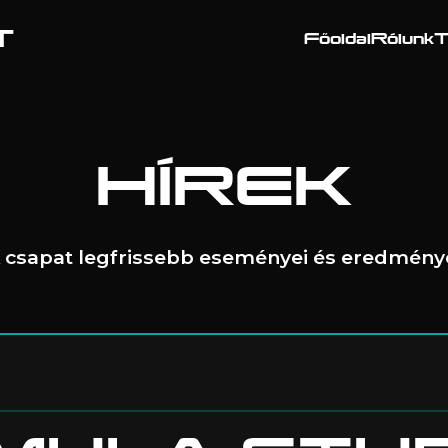
T
Főoldal
Rólunk
T
HÍREK
 csapat legfrissebb eseményei és eredmény