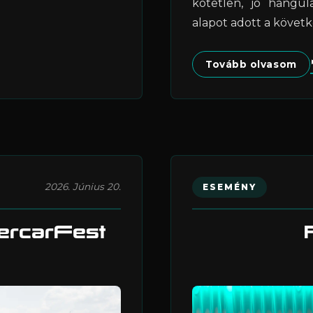
kötetlen, jó hangul
alapot adott a követk
Tovább olvasom
2026. Június 20.
ESEMÉNY
rcarFest