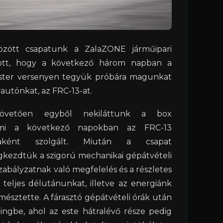
zött csapatunk a ZalaZONE járműipari
atott, hogy a következő három napban a
ster versenyen tegyük próbára magunkat
autónkat, az FRC-13-at.
övetően egyből nekiláttunk a box
ami a következő napokban az FRC-13
naként szolgált. Miután a csapat
kezdtük a szigorú mechanikai gépátvételi
zabályzatnak való megfelelés és a részletes
 teljes délutánunkat, illetve az energiánk
emésztette. A fárasztó gépátvételi órák után
ngbe, ahol az este hátralévő része pedig