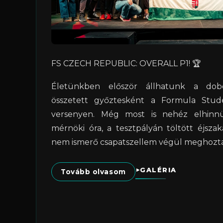
FS CZECH REPUBLIC: OVERALL P1! 🏆
Életünkben először állhatunk a dob
összetett győztesként a Formula Stu
versenyen. Még most is nehéz elhinn
mérnöki óra, a tesztpályán töltött éjsz
nem ismerő csapatszellem végül meghozta
GALÉRIA
Tovább olvasom