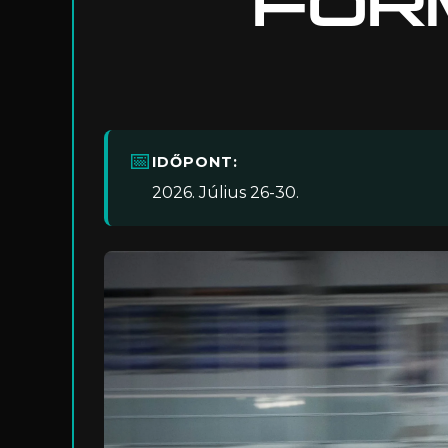
FOR
📅
IDŐPONT:
2026. Július 26-30.