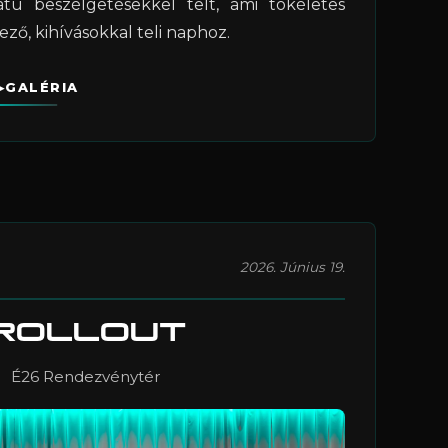
atú beszélgetésekkel telt, ami tökéletes
ező, kihívásokkal teli naphoz.
GALÉRIA
2026. Június 19.
ROLLOUT
É26 Rendezvénytér