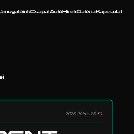
ámogatóink
Csapat
Autó
Hírek
Galéria
Kapcsolat
ei
2026. Július 26-30.