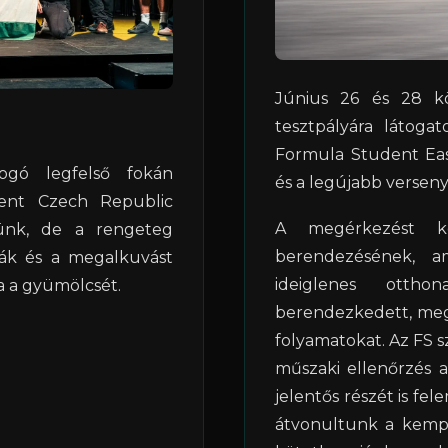
Június 26 és 28 kö
tesztpályára látog
Formula Student Ea
ogó legfelső fokán
és a legújabb verseny
dent Czech Republic
A megérkezést k
ünk, de a rengeteg
berendezésének, 
akák és a megalkuvást
ideiglenes ottho
 a gyümölcsét.
berendezkedett, meg
folyamatokat. Az FS s
műszaki ellenőrzés a
jelentős részét is fel
átvonultunk a kempi