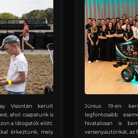
y Visontán került
Június 19-én ker
t, ahol csapatunk is
legfontosabb esem
on a látogatók előtt.
hivatalosan is be
kkal érkeztünk, mely
versenyautónkat, az F